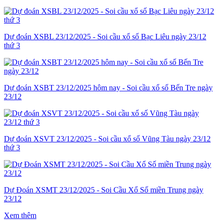
Dự đoán XSBL 23/12/2025 - Soi cầu xổ số Bạc Liêu ngày 23/12
thứ 3
Dự đoán XSBT 23/12/2025 hôm nay - Soi cầu xổ số Bến Tre ngày
23/12
Dự đoán XSVT 23/12/2025 - Soi cầu xổ số Vũng Tàu ngày 23/12
thứ 3
Dự Đoán XSMT 23/12/2025 - Soi Cầu Xổ Số miền Trung ngày
23/12
Xem thêm