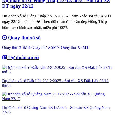
Dự đoán xổ số Đồng Tháp 22/12/2025 - Soi cầu XS
DT ngày 22/12
Dự đoán xổ số Đồng Tháp 22/12/2025 - Tham khảo soi cầu XSDT
ngày 22/12 mới nhất ❤️ Theo dõi nhận định cầu đẹp Đồng Tháp
hôm nay chính xác nhất, miễn phí 100%
Quay thử xổ số
Quay thử XSMB
Quay thử XSMN
Quay thử XSMT
Dự đoán xổ số
Dự đoán xổ số Đắk Lắk 23/12/2025 - Soi cầu XS Đắk Lắk 23/12
thứ 3
Dự đoán xổ số Quảng Nam 23/12/2025 - Soi cầu XS Quảng Nam
23/12