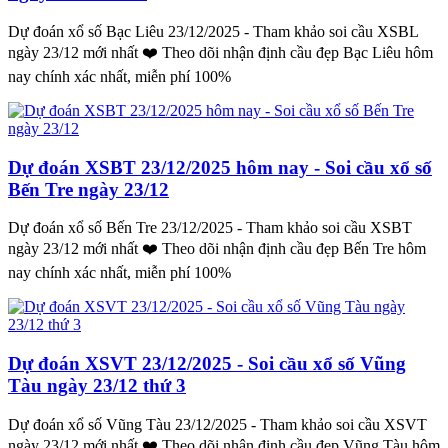
Dự đoán xổ số Bạc Liêu 23/12/2025 - Tham khảo soi cầu XSBL
ngày 23/12 mới nhất ❤️ Theo dõi nhận định cầu đẹp Bạc Liêu hôm
nay chính xác nhất, miễn phí 100%
Dự đoán XSBT 23/12/2025 hôm nay - Soi cầu xổ số
Bến Tre ngày 23/12
Dự đoán xổ số Bến Tre 23/12/2025 - Tham khảo soi cầu XSBT
ngày 23/12 mới nhất ❤️ Theo dõi nhận định cầu đẹp Bến Tre hôm
nay chính xác nhất, miễn phí 100%
Dự đoán XSVT 23/12/2025 - Soi cầu xổ số Vũng
Tàu ngày 23/12 thứ 3
Dự đoán xổ số Vũng Tàu 23/12/2025 - Tham khảo soi cầu XSVT
ngày 23/12 mới nhất ❤️ Theo dõi nhận định cầu đẹp Vũng Tàu hôm