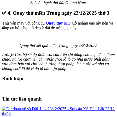
Soi cầu bạch thủ đài Quảng Nam
✅
4. Quay thử miền Trung ngày 23/12/2025 thứ 3
Thử vận may với công cụ
Quay thử MT
giờ hoàng đạo lấy hên và
tăng cơ hội chọn lô đẹp 2 đài dễ trúng tại đây:
Quay thử kết quả miền Trung ngày
23/12
/2025
Lưu ý:
Các bộ số dự đoán soi cầu trên chỉ dùng cho mục đích tham
khảo, người chơi nên cân nhắc chơi lô tô do nhà nước phát hành
vừa đảm bảo vui chơi có thưởng, hợp pháp, ích nước lợi nhà và
không chơi lô đề vì đó là bất hợp pháp.
Bình luận
Tin tức liên quanh