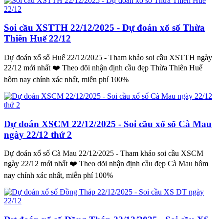
Soi cầu XSTTH 22/12/2025 - Dự đoán xổ số Thừa
Thiên Huế 22/12
Dự đoán xổ số Huế 22/12/2025 - Tham khảo soi cầu XSTTH ngày
22/12 mới nhất ❤️ Theo dõi nhận định cầu đẹp Thừa Thiên Huế
hôm nay chính xác nhất, miễn phí 100%
Dự đoán XSCM 22/12/2025 - Soi cầu xổ số Cà Mau
ngày 22/12 thứ 2
Dự đoán xổ số Cà Mau 22/12/2025 - Tham khảo soi cầu XSCM
ngày 22/12 mới nhất ❤️ Theo dõi nhận định cầu đẹp Cà Mau hôm
nay chính xác nhất, miễn phí 100%