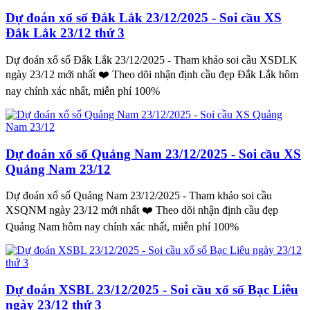
Dự đoán xổ số Đắk Lắk 23/12/2025 - Soi cầu XS
Đắk Lắk 23/12 thứ 3
Dự đoán xổ số Đắk Lắk 23/12/2025 - Tham khảo soi cầu XSDLK
ngày 23/12 mới nhất ❤️ Theo dõi nhận định cầu đẹp Đắk Lắk hôm
nay chính xác nhất, miễn phí 100%
Dự đoán xổ số Quảng Nam 23/12/2025 - Soi cầu XS
Quảng Nam 23/12
Dự đoán xổ số Quảng Nam 23/12/2025 - Tham khảo soi cầu
XSQNM ngày 23/12 mới nhất ❤️ Theo dõi nhận định cầu đẹp
Quảng Nam hôm nay chính xác nhất, miễn phí 100%
Dự đoán XSBL 23/12/2025 - Soi cầu xổ số Bạc Liêu
ngày 23/12 thứ 3