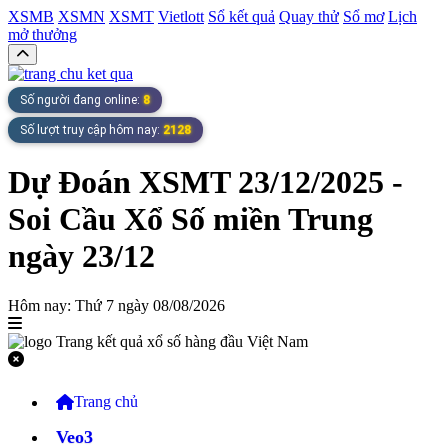
XSMB
XSMN
XSMT
Vietlott
Sổ kết quả
Quay thử
Sổ mơ
Lịch
mở thưởng
Số người đang online:
8
Số lượt truy cập hôm nay:
2128
Dự Đoán XSMT 23/12/2025 -
Soi Cầu Xổ Số miền Trung
ngày 23/12
Hôm nay: Thứ 7 ngày 08/08/2026
Trang kết quả xổ số hàng đầu Việt Nam
Trang chủ
Veo3