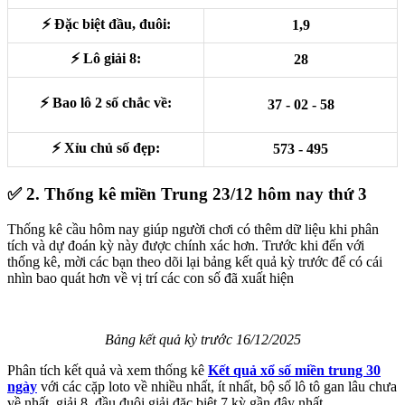
⚡ Đặc biệt đầu, đuôi:
1,9
⚡ Lô giải 8:
28
⚡ Bao lô 2 số chắc về:
37 - 02 - 58
⚡ Xỉu chủ số đẹp:
573 - 495
✅
2. Thống kê miền Trung 23/12 hôm nay thứ 3
Thống kê cầu hôm nay giúp người chơi có thêm dữ liệu khi phân
tích và dự đoán kỳ này được chính xác hơn. Trước khi đến với
thống kê, mời các bạn theo dõi lại bảng kết quả kỳ trước để có cái
nhìn bao quát hơn về vị trí các con số đã xuất hiện
Bảng kết quả kỳ trước 16/12/2025
Phân tích kết quả và xem thống kê
Kết quả xổ số miền trung 30
ngày
với các cặp loto về nhiều nhất, ít nhất, bộ số lô tô gan lâu chưa
về nhất, giải 8, đầu đuôi giải đặc biệt 7 kỳ gần đây nhất,…