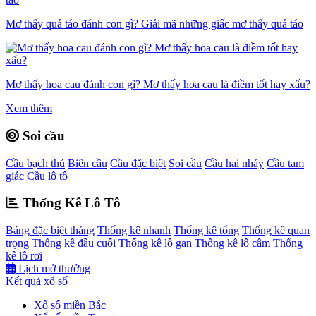
Mơ thấy quả táo đánh con gì? Giải mã những giấc mơ thấy quả táo
Mơ thấy hoa cau đánh con gì? Mơ thấy hoa cau là điềm tốt hay xấu?
Xem thêm
Soi cầu
Cầu bạch thủ
Biên cầu
Cầu đặc biệt
Soi cầu
Cầu hai nháy
Cầu tam
giác
Cầu lô tô
Thống Kê Lô Tô
Bảng đặc biệt tháng
Thống kê nhanh
Thống kê tổng
Thống kê quan
trọng
Thống kê đầu cuối
Thống kê lô gan
Thống kê lô câm
Thống
kê lô rơi
Lịch mở thưởng
Kết quả xổ số
Xổ số miền Bắc