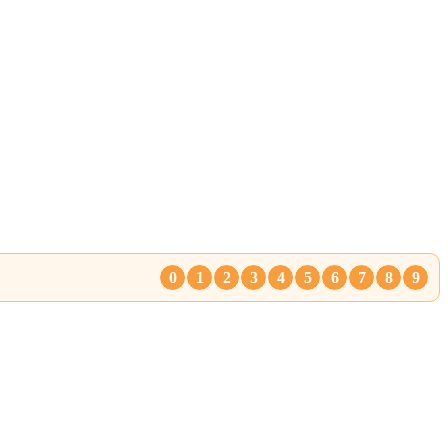
0
1
2
3
4
5
6
7
8
9