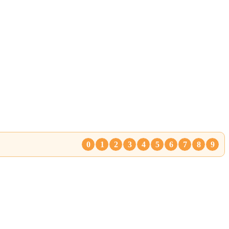
0
1
2
3
4
5
6
7
8
9