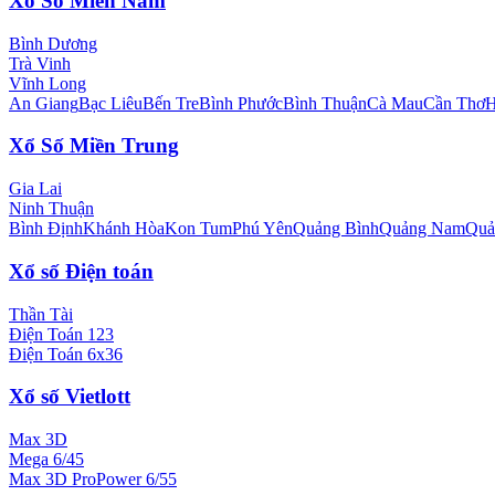
Xổ Số Miền Nam
Bình Dương
Trà Vinh
Vĩnh Long
An Giang
Bạc Liêu
Bến Tre
Bình Phước
Bình Thuận
Cà Mau
Cần Thơ
H
Xổ Số Miền Trung
Gia Lai
Ninh Thuận
Bình Định
Khánh Hòa
Kon Tum
Phú Yên
Quảng Bình
Quảng Nam
Quả
Xổ số Điện toán
Thần Tài
Điện Toán 123
Điện Toán 6x36
Xổ số Vietlott
Max 3D
Mega 6/45
Max 3D Pro
Power 6/55