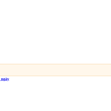
0 ngày