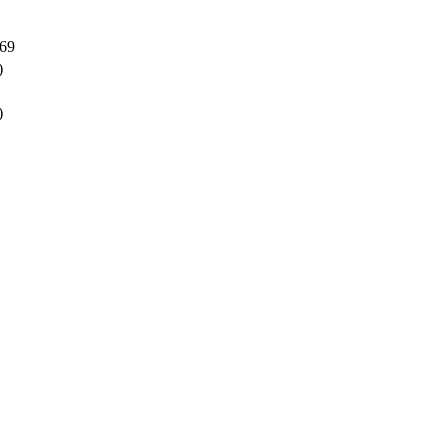
 69
)
)