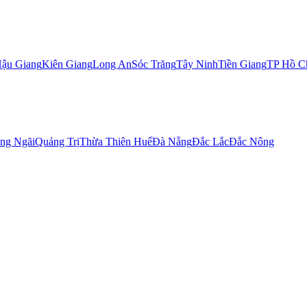
ậu Giang
Kiên Giang
Long An
Sóc Trăng
Tây Ninh
Tiền Giang
TP Hồ C
ng Ngãi
Quảng Trị
Thừa Thiên Huế
Đà Nẵng
Đắc Lắc
Đắc Nông