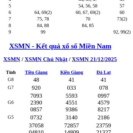
5
54, 56, 58
57
6
64, 69(2)
60, 67, 69(2)
60
7
75,
78
70
73(2)
8
84, 88
84, 85
9
99
92,
99(2)
XSMN - Kết quả xổ số Miền Nam
XSMN
/
XSMN Chủ Nhật
/
XSMN 21/12/2025
Tỉnh
Tiền Giang
Kiên Giang
Đà Lạt
48
41
41
G8
920
033
078
G7
7093
5593
0997
2390
4551
4579
G6
0857
9386
8217
0732
3140
2186
G5
37058
72857
23759
04810
14809
21327